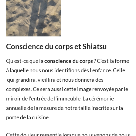
Conscience du corps et Shiatsu
Posted
by
in
Qu’est-ce que la
conscience du corps
? C’est la forme
on
Valérie
Pour
à laquelle nous nous identifions dès l’enfance. Celle
28
Sérafin
aller
qui grandira, vieillira et nous donnera des
janvier
plus
complexes. Ce sera aussi cette image renvoyée par le
2015
loin
,
Shiatsu
miroir de l’entrée de l’immeuble. La cérémonie
annuelle de la mesure de notre taille inscrite sur la
porte de la cuisine.
Cette douleur ressentie lorsque nous venons de nous