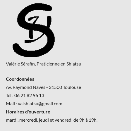
Detente
shiatsu
Toulouse
,
detente
toulouse
,
shiatsu
,
Shiatsu
Valérie Sérafin, Praticienne en Shiatsu
Toulouse
Coordonnées
Av. Raymond Naves - 31500 Toulouse
Tél : 06 21 82 96 13
Mail : valshiatsu@gmail.com
Horaires d'ouverture
mardi, mercredi, jeudi et vendredi de 9h à 19h,