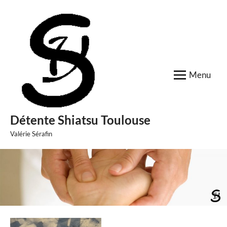
Skip
to
content
Menu
Détente Shiatsu Toulouse
Valérie Sérafin