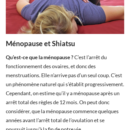
Ménopause et Shiatsu
Posted
by
in
Qu’est-ce que la ménopause ?
C’est l’arrêt du
on
Valérie
Shiatsu
fonctionnement des ovaires, et donc des
13
Sérafin
menstruations. Elle n’arrive pas d’un seul coup. C’est
février
un phénomène naturel qui s’établit progressivement.
2015
Cependant, on estime qu’il y a ménopause après un
arrêt total des règles de 12 mois. On peut donc
considérer, que la ménopause commence quelques
années avant l’arrêt total de l’ovulation et se
poursuit jusqu’à la fin de notre vie.