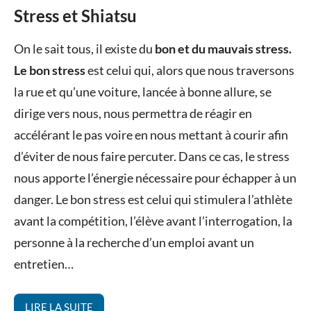
Stress et Shiatsu
Posted
by
in
On le sait tous, il existe du
bon et du mauvais stress.
on
Valérie
Shiatsu
Le bon stress
est celui qui, alors que nous traversons
14
Sérafin
la rue et qu’une voiture, lancée à bonne allure, se
janvier
dirige vers nous, nous permettra de réagir en
2015
accélérant le pas voire en nous mettant à courir afin
d’éviter de nous faire percuter. Dans ce cas, le stress
nous apporte l’énergie nécessaire pour échapper à un
danger. Le bon stress est celui qui stimulera l’athlète
avant la compétition, l’élève avant l’interrogation, la
personne à la recherche d’un emploi avant un
entretien…
LIRE LA SUITE