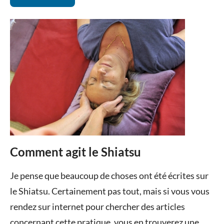
Comment agit le Shiatsu
Posted
by
in
Je pense que beaucoup de choses ont été écrites sur
on
Valérie
Détente
le Shiatsu. Certainement pas tout, mais si vous vous
7
Sérafin
Shiatsu
rendez sur internet pour chercher des articles
janvier
Toulouse
,
concernant cette pratique, vous en trouverez une
2015
Shiatsu