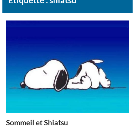
Étiquette :
shiatsu
Sommeil et Shiatsu
Posted
by
in