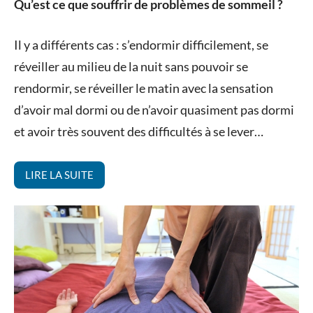
Qu’est ce que souffrir de problèmes de sommeil ?
on
Valérie
Shiatsu
12
Sérafin
Il y a différents cas : s’endormir difficilement, se
mars
réveiller au milieu de la nuit sans pouvoir se
2015
rendormir, se réveiller le matin avec la sensation
d’avoir mal dormi ou de n’avoir quasiment pas dormi
et avoir très souvent des difficultés à se lever…
LIRE LA SUITE