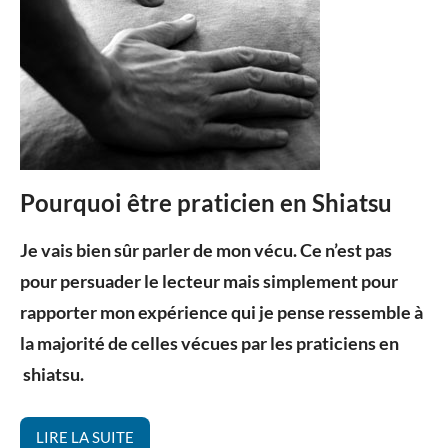
Pourquoi être praticien en Shiatsu
Posted
by
in
Je vais bien sûr parler de mon vécu. Ce n’est pas
on
Valérie
Détente
pour persuader le lecteur mais simplement pour
20
Sérafin
Shiatsu
rapporter mon expérience qui je pense ressemble à
décembre
Toulouse
,
la majorité de celles vécues par les praticiens en
2014
Shiatsu
shiatsu.
LIRE LA SUITE