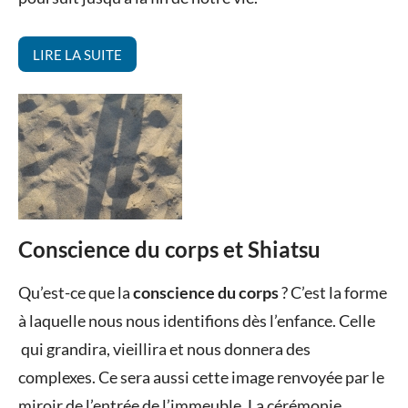
LIRE LA SUITE
Conscience du corps et Shiatsu
Posted
by
in
Qu’est-ce que la
conscience du corps
? C’est la forme
on
Valérie
Pour
à laquelle nous nous identifions dès l’enfance. Celle
28
Sérafin
aller
qui grandira, vieillira et nous donnera des
janvier
plus
complexes. Ce sera aussi cette image renvoyée par le
2015
loin
,
Shiatsu
miroir de l’entrée de l’immeuble. La cérémonie